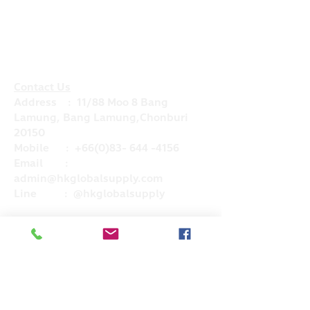
Contact Us
Address : 11/88 Moo 8 Bang
Lamung, Bang Lamung,Chonburi
20150
Mobile :
+66(0)83- 644 -4156
Email :
admin@hkglobalsupply.com
Line : @hkglobalsupply
Do Not Sell My Personal Information