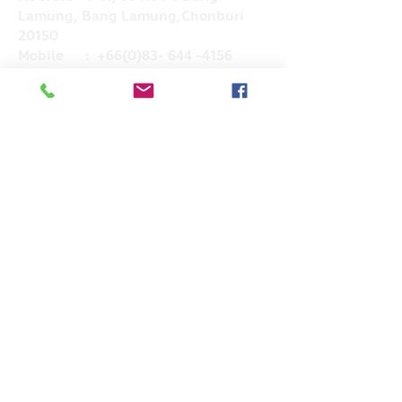
Lamung, Bang Lamung,Chonburi
20150
Mobile :
+66(0)83- 644 -4156
Email :
admin@hkglobalsupply.com
Line : @hkglobalsupply
Do Not Sell My Personal Information