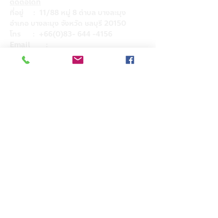
ติดต่อได้ที่
ที่อยู่ : 11/88 หมู่ 8 ตำบล บางละมุง
อำเภอ บางละมุง จังหวัด ชลบุรี 20150
โทร :
+66(0)83- 644 -4156
Email :
admin@hkglobalsupply.com
Line : @hkglobalsupply
Do Not Sell My Personal Information