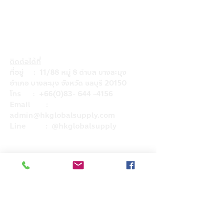
ติดต่อได้ที่
ที่อยู่ : 11/88 หมู่ 8 ตำบล บางละมุง
อำเภอ บางละมุง จังหวัด ชลบุรี 20150
โทร :
+66(0)83- 644 -4156
Email :
admin@hkglobalsupply.com
Line : @hkglobalsupply
Do Not Sell My Personal Information