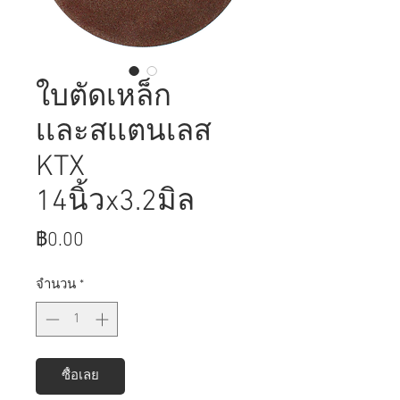
ใบตัดเหล็ก
เเละสเเตนเลส
KTX
14นิ้วx3.2มิล
ราคา
฿0.00
จำนวน
*
ซื้อเลย