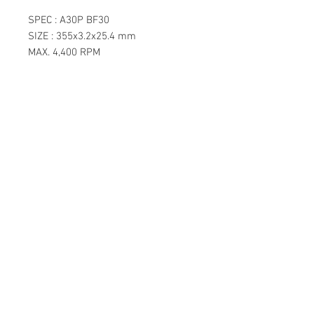
SPEC : A30P BF30
SIZE : 355x3.2x25.4 mm
MAX. 4,400 RPM