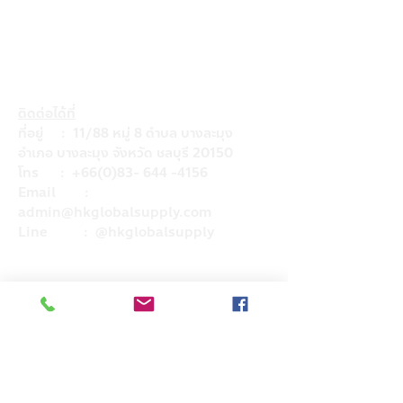
ติดต่อได้ที่
ที่อยู่ : 11/88 หมู่ 8 ตำบล บางละมุง
อำเภอ บางละมุง จังหวัด ชลบุรี 20150
โทร :
+66(0)83- 644 -4156
Email :
admin@hkglobalsupply.com
Line : @hkglobalsupply
Do Not Sell My Personal Information