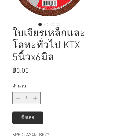
ใบเจียรเหล็กเเละ
โลหะทั่วไป KTX
5นิ้วx6มิล
ราคา
฿0.00
จำนวน
*
ซื้อเลย
SPEC : A24Q BF27