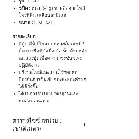
รุ่น :
DS-01
ชนิด :
หนา (54 gsm) ผลิตจากโพลี
โพรพีลีน เคลือบลามิเนต
ขนาด :
L, XL, XXL
รายละเอียด :
มีฮู้ด มีซิปปิดแบบพลาสติกเบอร์ 3
ติด ยางยืดที่ข้อมือ ข้อเท้า ด้านหลัง
เอวและฮู้ดเพื่อความกระชับขณะ
ปฏิบัติงาน
บริเวณไหล่และแขนไร้รอยต่อ
ป้องกันการซึมเข้าของละอองต่าง ๆ
ได้ดียิ่งขึ้น
ได้รับการรับรองมาตรฐานและ
ทดสอบคุณภาพ
ตารางไซซ์ (หน่วย :
เซนติเมตร)