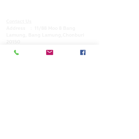
ขนาด
ความ
อก (Chest
(Size)
สูงn(Bodt
Corcumferance)
Height)
Contact Us
Address : 11/88 Moo 8 Bang
M
170-176
91-100
Lamung, Bang Lamung,Chonburi
20150
L
176-182
100-108
Mobile :
+66(0)83- 644 -4156
Email :
XL
182-188
108-116
admin@hkglobalsupply.com
Line : @hkglobalsupply
XXL
188-194
116-124
Do Not Sell My Personal Information