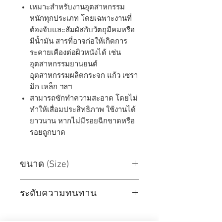
เหมาะสำหรับงานอุตสาหกรรม
หนักทุกประเภท โดยเฉพาะงานที่
ต้องจับและสัมผัสกับวัตถุมีคมหรือ
มีน้ำมัน สารที่อาจก่อให้เกิดการ
ระคายเคืองต่อผิวหนังได้ เช่น
อุตสาหกรรมยานยนต์
อุตสาหกรรมผลิตกระจก แก้ว เซรา
มิก เหล็ก ฯลฯ
สามารถซักทำความสะอาด โดยไม่
ทำให้เสื่อมประสิทธิภาพ ใช้งานได้
ยาวนาน หากไม่มีรอยฉีกขาดหรือ
รอยถูกบาด
ขนาด (Size)
Size
ยาว
ฝ่ามือกว้าง
ระดับความทนทาน
(ซม.)
(ซม.)
ความ
ระดับ (EN388)
ระดับ