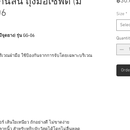
ันลื่น ถุงมือเซฟตี้ (มี
฿30.
06
Size
*
Selec
(มีจุดยาง) รุ่น GG-06
Quantit
างบริเวณฝ่ามือ ใช้ป้องกันจากการจับโดยเฉพาะบริเวณ
Orde
 เส้นใยเหนียว ถักอย่างดี ไม่ขาดง่าย
ลายนิ้ว สำหรับหยิบจับวัสดุได้โดยไม่ลื่นหลุด