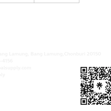
ang Lamung, Bang Lamung,Chonburi 20150
-4156
alsupply.com
ly