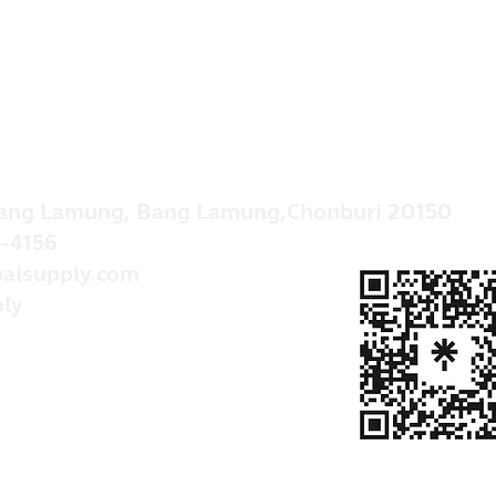
ang Lamung, Bang Lamung,Chonburi 20150
-4156
alsupply.com
ly