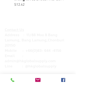
S12.42
Contact Us
Address : 11/88 Moo 8 Bang
Lamung, Bang Lamung,Chonburi
20150
Mobile :
+66(0)83- 644 -4156
Email :
admin@hkglobalsupply.com
Line : @hkglobalsupply
Do Not Sell My Personal Information