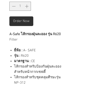
Order Now
A-Safe ไส้กรองฝุ่นละออง รุ่น R620
Filter
ยี่ห้อ :
A- SAFE
รุ่น :
R620
มาตรฐาน :
CE
ไส้กรองสำหรับป้องกันฝุ่นละออง
สำหรับหน้ากากเซฟตี้
ไส้กรองสำหรับชุดคลุมศีรษะรุ่น
NP-312