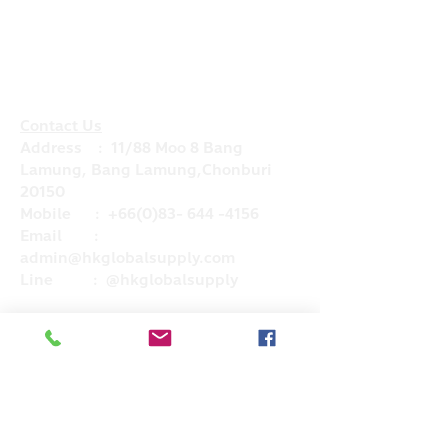
Contact Us
Address : 11/88 Moo 8 Bang
Lamung, Bang Lamung,Chonburi
20150
Mobile :
+66(0)83- 644 -4156
Email :
admin@hkglobalsupply.com
Line : @hkglobalsupply
Do Not Sell My Personal Information