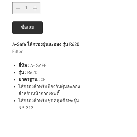
ซื้อเลย
A-Safe ไส้กรองฝุ่นละออง รุ่น R620
Filter
ยี่ห้อ :
A- SAFE
รุ่น :
R620
มาตรฐาน :
CE
ไส้กรองสำหรับป้องกันฝุ่นละออง
สำหรับหน้ากากเซฟตี้
ไส้กรองสำหรับชุดคลุมศีรษะรุ่น
NP-312