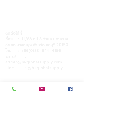
ติดต่อได้ที่
ที่อยู่ : 11/88 หมู่ 8 ตำบล บางละมุง
อำเภอ บางละมุง จังหวัด ชลบุรี 20150
โทร :
+66(0)83- 644 -4156
Email :
admin@hkglobalsupply.com
Line : @hkglobalsupply
Do Not Sell My Personal Information