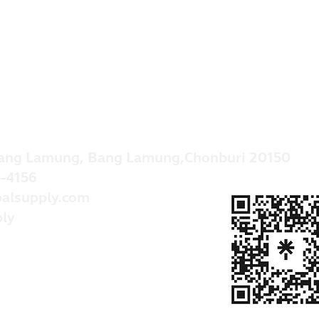
ang Lamung, Bang Lamung,Chonburi 20150
-4156
alsupply.com
ly