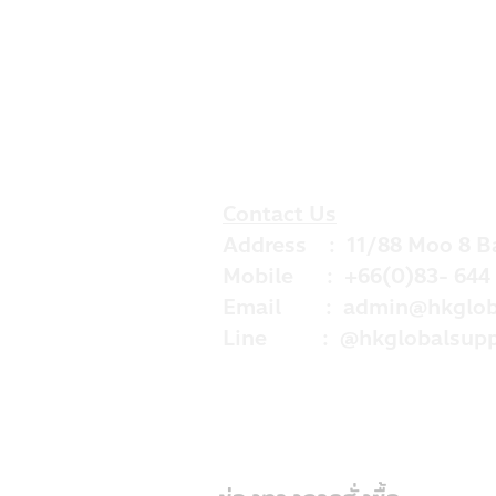
Contact Us
Address : 11/88 Moo 8 B
Mobile : +66(0)83- 644 
Email :
admin@hkglob
Line : @hkglobalsupp