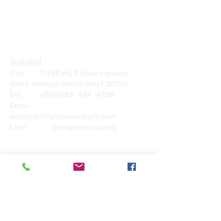
ติดต่อได้ที่
ที่อยู่ : 11/88 หมู่ 8 ตำบล บางละมุง
อำเภอ บางละมุง จังหวัด ชลบุรี 20150
โทร :
+66(0)83- 644 -4156
Email :
admin@hkglobalsupply.com
Line : @hkglobalsupply
Do Not Sell My Personal Information