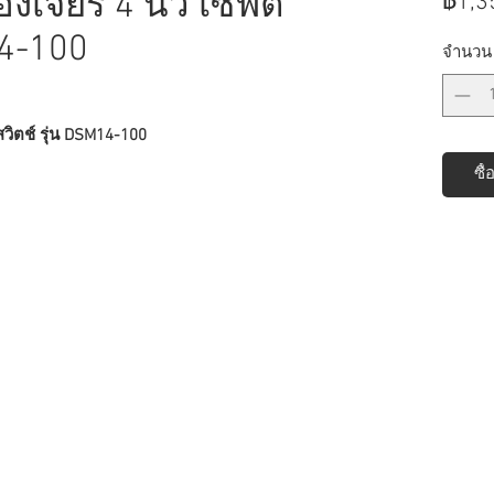
งเจียร 4 นิ้ว เซฟตี้
฿1,3
14-100
จำนวน
้สวิตช์ รุ่น DSM14-100
ซื้