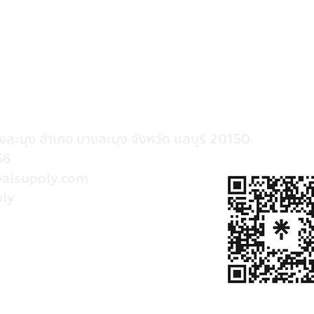
างละมุง อำเภอ บางละมุง จังหวัด ชลบุรี 20150
56
alsupply.com
ly