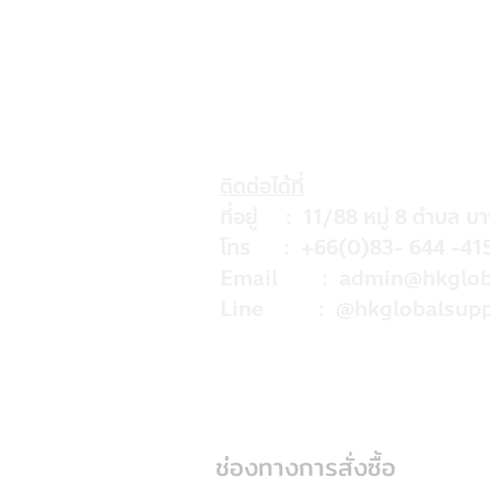
ติดต่อได้ที่
ที่อยู่ : 11/88 หมู่ 8 ตำบล บ
โทร : +66(0)83- 644 -41
Email :
admin@hkglob
Line : @hkglobalsupp
ช่องทางการสั่งซื้อ