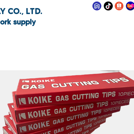
 CO., LTD.
ork supply