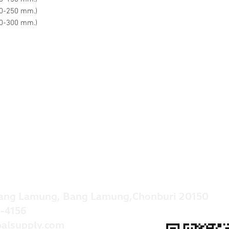
50-250 mm.)
50-300 mm.)
ang Lamung, Bang Lamung,Chonburi 20150
-4156
alsupply.com