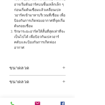
อาจเริ่มต้นอาร์คบนชิ้นเหล็กเล็ก ๆ
ก่อนเริ่มต้นเชื่อมแล้วเคลื่อนเปล
วอาร์คเข้ามาหาบริเวณที่เชื่อม เพื่อ
ป้องกันการเกิดฟองอากาศที่จุดเริ่ม
ต้นรอยเชื่อม
รักษาระยะอาร์คให้สั้นที่สุดเท่าที่จะ
เป็นไปได้ เพื่อป้อวกันเปลวอาร์
คดับและป้องกันการเกิดฟอง
อากาศ
ขนาดลวด
ขนาด
2.6
3.2
4.0
5.0
ขนาดลวด
ลวด
(มม.)
ขนาด
2.6
3.2
4.0
5.0
ลวด
ความ
350
400
450
450
(มม.)