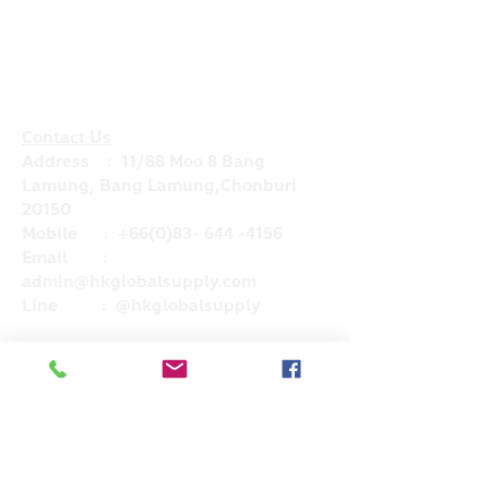
Contact Us
Address : 11/88 Moo 8 Bang
Lamung, Bang Lamung,Chonburi
20150
Mobile :
+66(0)83- 644 -4156
Email :
admin@hkglobalsupply.com
Line : @hkglobalsupply
Do Not Sell My Personal Information