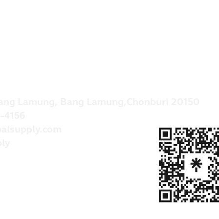
ang Lamung, Bang Lamung,Chonburi 20150
-4156
alsupply.com
ly