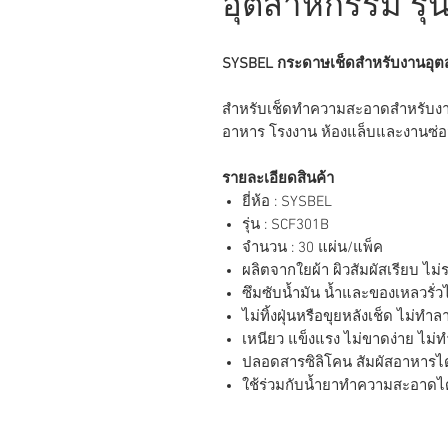
อุตสาหกรรม รุ่
SYSBEL กระดาษเช็ดสำหรับงานอุตส
สำหรับเช็ดทำความสะอาดสำหรับงานอุ
อาหาร โรงงาน ห้องแล็บและงานซ่อ
รายละเอียดสินค้า
ยี่ห้อ : SYSBEL
รุ่น : SCF301B
จำนวน : 30 แผ่น/แพ็ค
ผลิตจากใยผ้า ผิวสัมผัสเรียบ ไม่
ซึมซับน้ำมัน น้ำและของเหลวรั่ว
ไม่ทิ้งฝุ่นหรือขุยหลังเช็ด ไม่ทำลา
เหนียว แข็งแรง ไม่ขาดง่าย ไม่ท
ปลอดสารซิลิโคน สัมผัสอาหารได้
ใช้ร่วมกับน้ำยาทำความสะอาดได