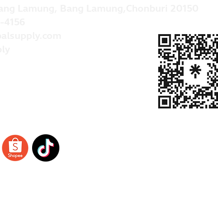
ang Lamung, Bang Lamung,Chonburi 20150
-4156
alsupply.com
ly