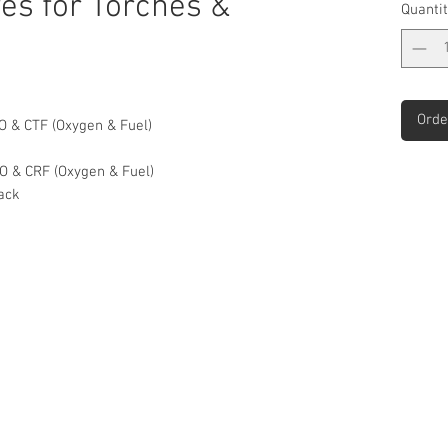
es for Torches &
Quantit
Orde
 CTF (Oxygen & Fuel)
 CRF (Oxygen & Fuel)
ack