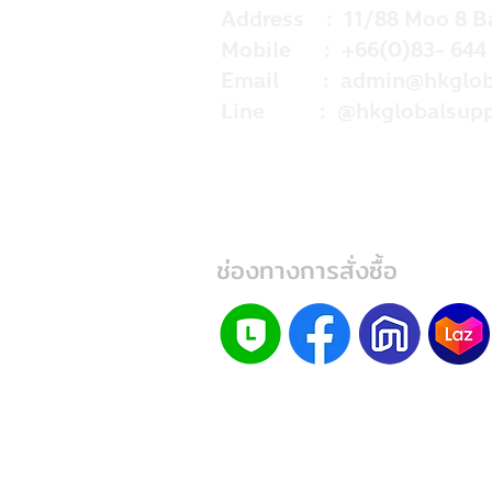
Address : 11/88 Moo 8 B
Mobile : +66(0)83- 644 
Email :
admin@hkglob
Line : @hkglobalsupp
ช่องทางการสั่งซื้อ