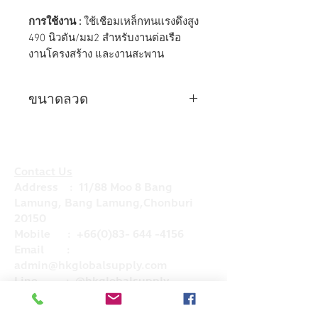
การใช้งาน :
ใช้เชือมเหล็กทนแรงดึงสูง
490 นิวตัน/มม2 สำหรับงานต่อเรือ
งานโครงสร้าง และงานสะพาน
ขนาดลวด
ขนาด
2.6
3.2
4.0
ลวด
(มม.)
Contact Us
Address : 11/88 Moo 8 Bang
น้ำหนัก
2.5/20
5/20
5/20
Lamung, Bang Lamung,Chonburi
บรรจุ
20150
ภัณฑ์
Mobile :
+66(0)83- 644 -4156
(กก.)
Email :
admin@hkglobalsupply.com
Line : @hkglobalsupply