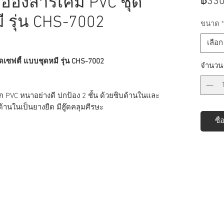
ะอองสารเคมี PVC ชุด
฿330
ี รุ่น CHS-7002
ขนาด
*
เลือก
ดเซฟตี้ แบบชุดหมี รุ่น CHS-7002
จำนวน
าก PVC หนาอย่างดี ปกป้อง 2 ชั้น ด้วยซิบด้านในและ
้านในเป็นยางยืด มีฮู๊ดคลุมศีรษะ
ซื้