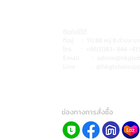
ติดต่อได้ที่
ที่อยู่ : 11/88 หมู่ 8 ตำบล บ
โทร : +66(0)83- 644 -41
Email :
admin@hkglob
Line : @hkglobalsupp
ช่องทางการสั่งซื้อ