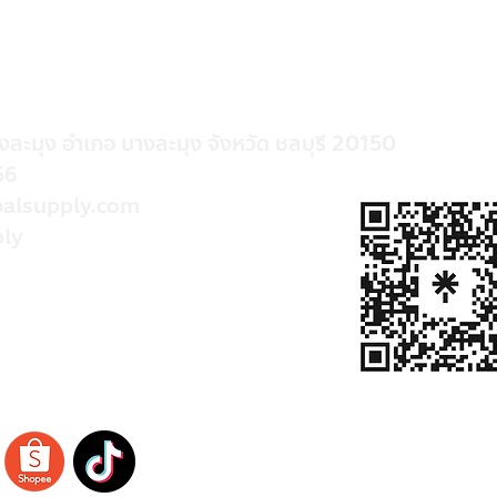
างละมุง อำเภอ บางละมุง จังหวัด ชลบุรี 20150
56
alsupply.com
ly