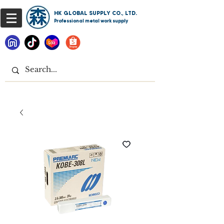
HK GLOBAL SUPPLY CO., LTD.
Professional metal work supply