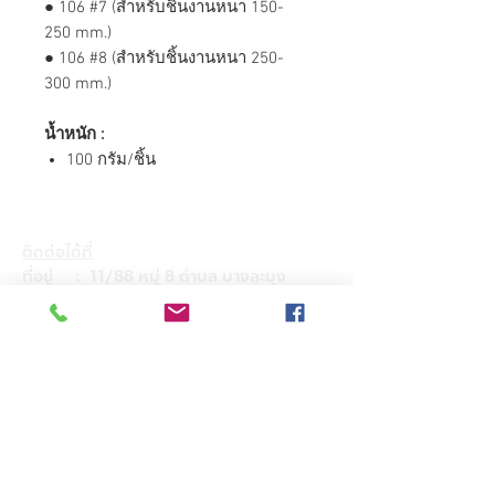
● 106 #7 (สำหรับชิ้นงานหนา 150-
250 mm.)
● 106 #8 (สำหรับชิ้นงานหนา 250-
300 mm.)
น้ำหนัก :
100 กรัม/ชิ้น
ติดต่อได้ที่
ที่อยู่ : 11/88 หมู่ 8 ตำบล บางละมุง
อำเภอ บางละมุง จังหวัด ชลบุรี 20150
โทร :
+66(0)83- 644 -4156
Email :
admin@hkglobalsupply.com
Line : @hkglobalsupply