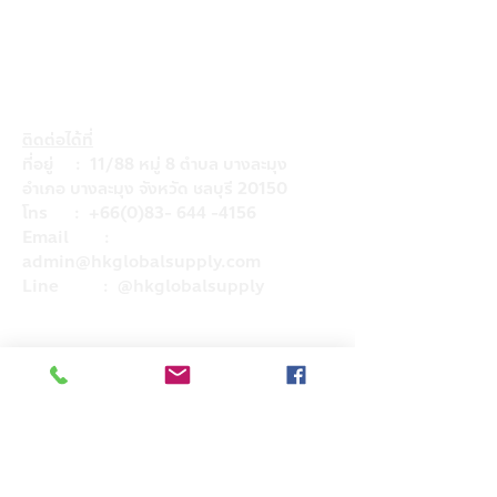
ติดต่อได้ที่
ที่อยู่ : 11/88 หมู่ 8 ตำบล บางละมุง
อำเภอ บางละมุง จังหวัด ชลบุรี 20150
โทร :
+66(0)83- 644 -4156
Email :
admin@hkglobalsupply.com
Line : @hkglobalsupply
Do Not Sell My Personal Information