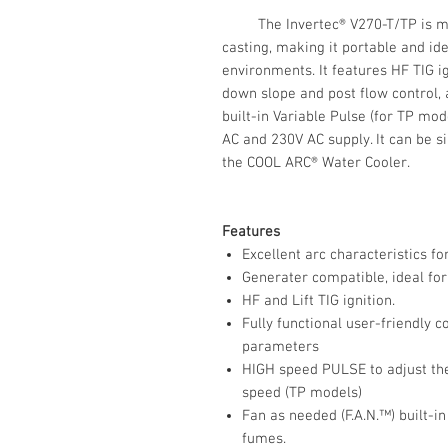
The Invertec® V270-T/TP is manu
casting, making it portable and id
environments. It features HF TIG ign
down slope and post flow control, 
built-in Variable Pulse (for TP mo
AC and 230V AC supply. It can be s
the COOL ARC® Water Cooler.
Features
Excellent arc characteristics fo
Generater compatible, ideal for 
HF and Lift TIG ignition.
Fully functional user-friendly c
parameters
HIGH speed PULSE to adjust the 
speed (TP models)
Fan as needed (F.A.N.™) built-i
fumes.