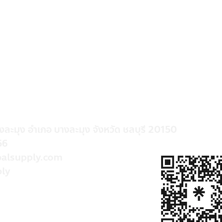
างละมุง อำเภอ บางละมุง จังหวัด ชลบุรี 20150
56
alsupply.com
ly