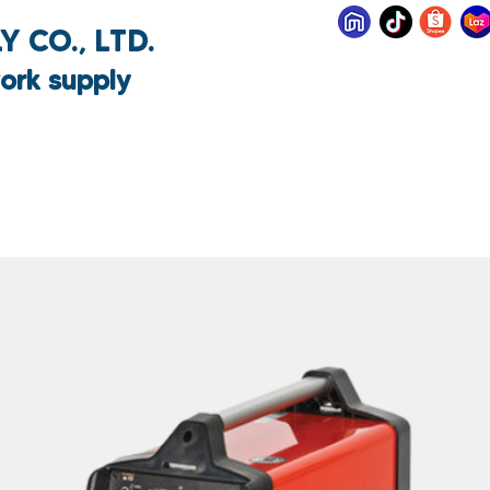
 CO., LTD.
ork supply