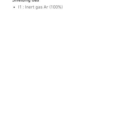
Shielding Gas
I1 : Inert gas Ar (100%)