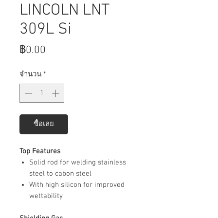
LINCOLN LNT
309L Si
ราคา
฿0.00
จำนวน
*
ซื้อเลย
Top Features
Solid rod for welding stainless
steel to cabon steel
With high silicon for improved
wettability