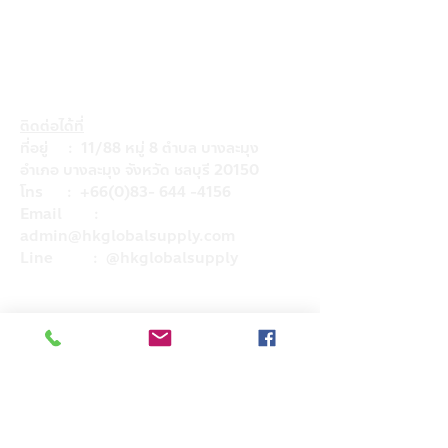
ติดต่อได้ที่
ที่อยู่ : 11/88 หมู่ 8 ตำบล บางละมุง
อำเภอ บางละมุง จังหวัด ชลบุรี 20150
โทร :
+66(0)83- 644 -4156
Email :
admin@hkglobalsupply.com
Line : @hkglobalsupply
Do Not Sell My Personal Information