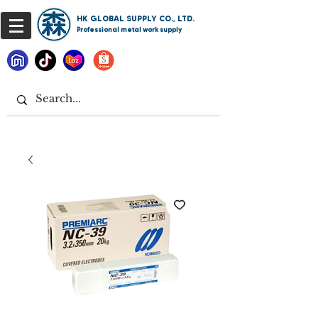
HK GLOBAL SUPPLY CO., LTD.
Professional metal work supply