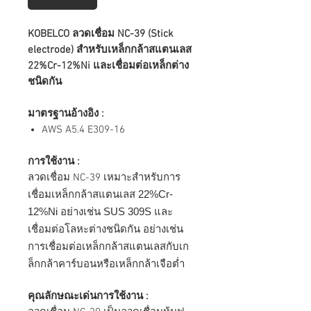
KOBELCO ลวดเชื่อม NC-39 (Stick
electrode) สำหรับเหล็กกล้าสแตนเลส
22%Cr-12%Ni และเชื่อมต่อเหล็กต่าง
ชนิดกัน
มาตรฐานอ้างอิง :
AWS A5.4 E309-16
การใช้งาน :
ลวดเชื่อม NC-39 เหมาะสำหรับการ
22%Cr-
เชื่อมเหล็กกล้าสแตนเลส
12%Ni อย่างเช่น SUS 309S และ
เชื่อมต่อโลหะต่างชนิดกัน อย่างเช่น
การเชื่อมต่อเหล็กกล้าสแตนเลสกับเก
ล็กกล้าคาร์บอนหรือเหล็กกล้าเจือต่ำ
คุณลักษณะเด่นการใช้งาน :