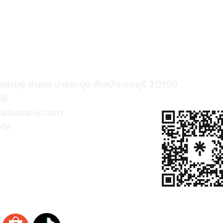
างละมุง อำเภอ บางละมุง จังหวัด ชลบุรี 20150
56
alsupply.com
ly