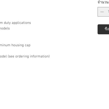
จำนวน
um duty applications
models
ซื้
uminum housing cap
odel (see ordering information)