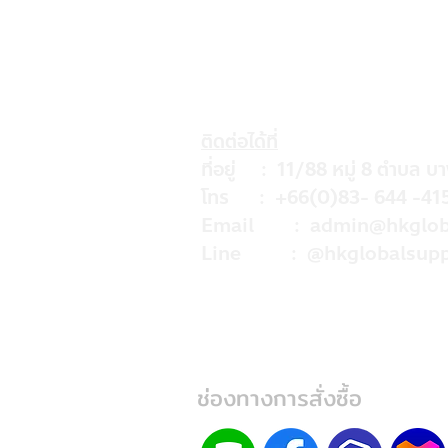
ติดต่อได้ที่
ที่อยู่ : 11/88 หมู่ 8 ตำบล บ
โทร : +66(0)83- 644 -41
Email :
admin@hkglob
Line : @hkglobalsupp
ช่องทางการสั่งซื้อ