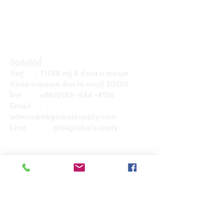
ติดต่อได้ที่
ที่อยู่ : 11/88 หมู่ 8 ตำบล บางละมุง
อำเภอ บางละมุง จังหวัด ชลบุรี 20150
โทร :
+66(0)83- 644 -4156
Email :
admin@hkglobalsupply.com
Line : @hkglobalsupply
Do Not Sell My Personal Information