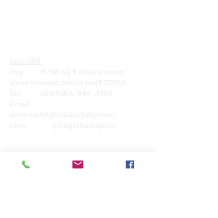
ติดต่อได้ที่
ที่อยู่ : 11/88 หมู่ 8 ตำบล บางละมุง
อำเภอ บางละมุง จังหวัด ชลบุรี 20150
โทร :
+66(0)83- 644 -4156
Email :
admin@hkglobalsupply.com
Line : @hkglobalsupply
Do Not Sell My Personal Information