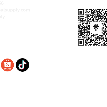
56
alsupply.com
ly