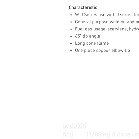
Characteristic
W-J Series use with J series to
General purpose welding and p
Fuel gas usage-acetylene, hyd
65 ํ tip angle
Long cone flame
One piece copper elbow tip
ติดต่อได้ที่
ที่อยู่ : 11/88 หมู่ 8 ตำบล บ