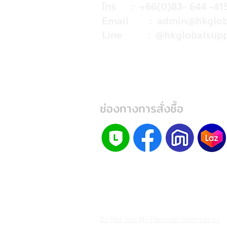
โทร : +66(0)83- 644 -41
Email :
admin@hkglob
Line : @hkglobalsupp
ช่องทางการสั่งซื้อ
Do Not Sell My Personal Information