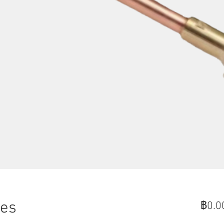
ies
฿0.0