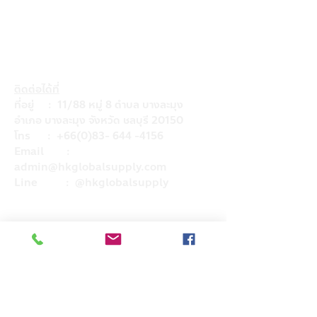
ติดต่อได้ที่
ที่อยู่ : 11/88 หมู่ 8 ตำบล บางละมุง
อำเภอ บางละมุง จังหวัด ชลบุรี 20150
โทร :
+66(0)83- 644 -4156
Email :
admin@hkglobalsupply.com
Line : @hkglobalsupply
Do Not Sell My Personal Information