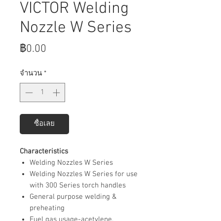
VICTOR Welding
Nozzle W Series
ราคา
฿0.00
จำนวน
*
ซื้อเลย
Characteristics
Welding Nozzles W Series
Welding Nozzles W Series for use
with 300 Series torch handles
General purpose welding &
preheating
Fuel gas usage-acetylene,