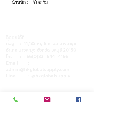
น้ำหนัก :
1 กิโลกรัม
ติดต่อได้ที่
ที่อยู่ : 11/88 หมู่ 8 ตำบล บางละมุง
อำเภอ บางละมุง จังหวัด ชลบุรี 20150
โทร :
+66(0)83- 644 -4156
Email :
admin@hkglobalsupply.com
Line : @hkglobalsupply
Do Not Sell My Personal Information